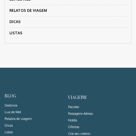
RELATOS DE VIAGEM
DICAS
LISTAS
BLOG
VIAGENS
Destinos
Pacotes
Lua de Mel
Passagens Aéreas
Relatos de viagem
Hotéis
Dicas
Ofertas
Listas
Crie seu roteiro