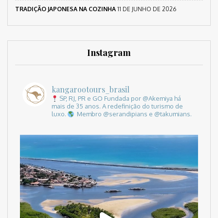
TRADIÇÃO JAPONESA NA COZINHA
11 DE JUNHO DE 2026
Instagram
kangarootours_brasil
SP, RJ, PR e GO
Fundada por @Akemiya há
mais de 35 anos.
A redefinição do turismo de
luxo.
Membro @serandipians e @takumians.