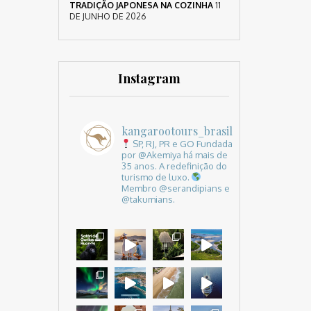
TRADIÇÃO JAPONESA NA COZINHA
11
DE JUNHO DE 2026
Instagram
kangarootours_brasil
SP, RJ, PR e GO
Fundada
por @Akemiya há mais de
35 anos.
A redefinição do
turismo de luxo.
Membro @serandipians e
@takumians.