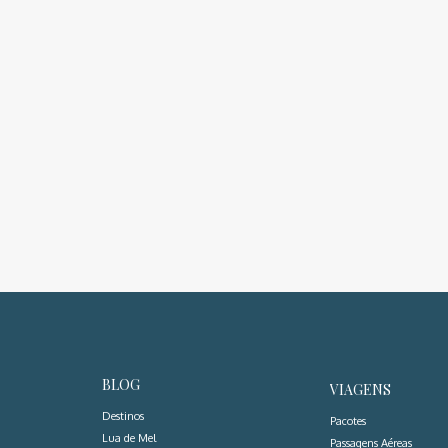
BLOG
VIAGENS
Destinos
Pacotes
Lua de Mel
Passagens Aéreas