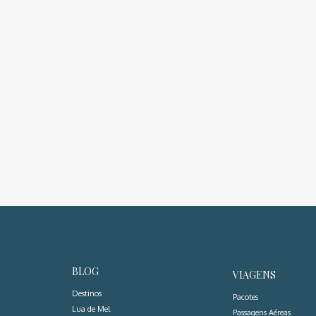
BLOG
VIAGENS
Destinos
Pacotes
Lua de Mel
Passagens Aéreas