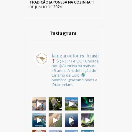
TRADIÇÃO JAPONESA NA COZINHA
11
DE JUNHO DE 2026
Instagram
kangarootours_brasil
SP, RJ, PR e GO
Fundada
por @Akemiya há mais de
35 anos.
A redefinição do
turismo de luxo.
Membro @serandipians e
@takumians.