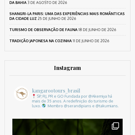
DA BAHIA
3 DE AGOSTO DE 2026
SHANGRI-LA PARIS: UMA DAS EXPERIÊNCIAS MAIS ROMÂNTICAS
DA CIDADE LUZ
25 DE JUNHO DE 2026
TURISMO DE OBSERVAÇÃO DE FAUNA
18 DE JUNHO DE 2026
TRADIÇÃO JAPONESA NA COZINHA
11 DE JUNHO DE 2026
Instagram
kangarootours_brasil
SP, RJ, PR e GO
Fundada por @Akemiya há
mais de 35 anos.
A redefinição do turismo de
luxo.
Membro @serandipians e @takumians.