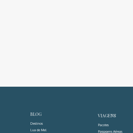
BLOG
VIAGENS
Destinos
Pacotes
Lua de Mel
Passagens Aéreas