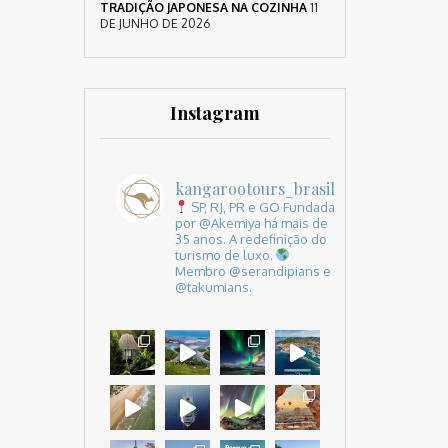
TRADIÇÃO JAPONESA NA COZINHA
11
DE JUNHO DE 2026
Instagram
kangarootours_brasil
SP, RJ, PR e GO
Fundada
por @Akemiya há mais de
35 anos.
A redefinição do
turismo de luxo.
Membro @serandipians e
@takumians.