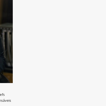
efs
nsáveis