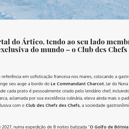
tal do Ártico, tendo ao seu lado memb
exclusiva do mundo – o Club des Chefs
 referência em sofisticação francesa nos mares, colocando a gast
tinge seu auge a bordo do
Le Commandant Charcot
, lar do Nuna
de cada prato é pessoalmente criado pelo lendário chef, incluind
arca, aclamada por sua excelência culinária, eleva ainda mais o pa
clusiva com o
Club des Chefs des Chefs
, a sociedade gastronômi
de 2027, numa expedição de 8 noites batizada “
O Golfo de Bótnia: