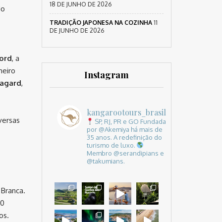
18 DE JUNHO DE 2026
do
TRADIÇÃO JAPONESA NA COZINHA
11
DE JUNHO DE 2026
ord
, a
meiro
Instagram
ragard
,
kangarootours_brasil
versas
SP, RJ, PR e GO
Fundada
por @Akemiya há mais de
35 anos.
A redefinição do
turismo de luxo.
Membro @serandipians e
@takumians.
 Branca.
50
os.