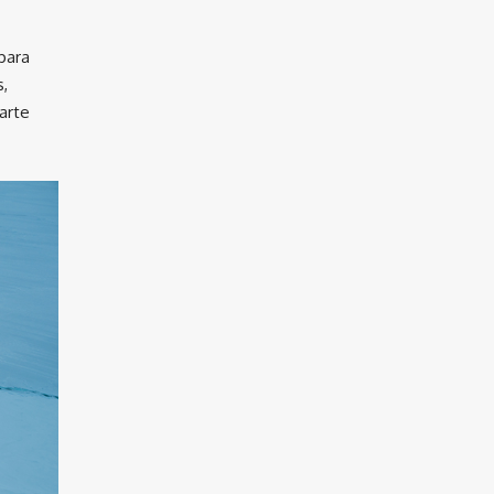
para
s,
arte