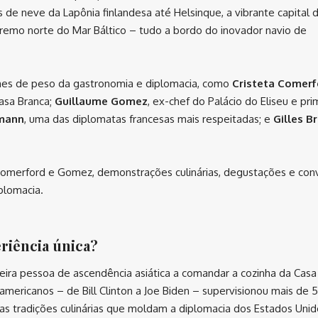
s de neve da Lapônia finlandesa até Helsinque, a vibrante capital 
remo norte do Mar Báltico – tudo a bordo do inovador navio de
omes de peso da gastronomia e diplomacia, como
Cristeta Comerf
asa Branca;
Guillaume Gomez
, ex-chef do Palácio do Eliseu e pri
rmann
, uma das diplomatas francesas mais respeitadas; e
Gilles B
or Comerford e Gomez, demonstrações culinárias, degustações e con
plomacia.
riência única?
meira pessoa de ascendência asiática a comandar a cozinha da Casa
mericanos – de Bill Clinton a Joe Biden – supervisionou mais de 
as tradições culinárias que moldam a diplomacia dos Estados Unid