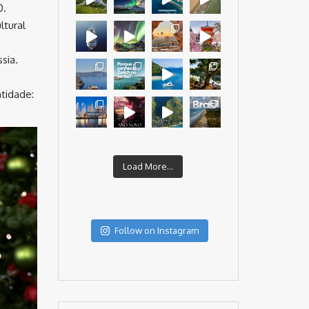
0.
ltural
sia.
ntidade:
Load More...
Follow on Instagram