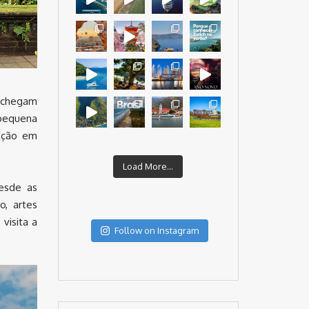
 chegam
 pequena
ração em
Load More...
desde as
, artes
visita a
Follow on Instagram