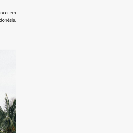
 foco em
donésia,