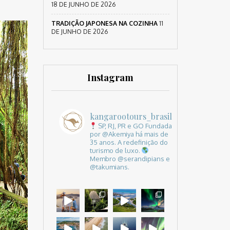
18 DE JUNHO DE 2026
TRADIÇÃO JAPONESA NA COZINHA
11
DE JUNHO DE 2026
Instagram
kangarootours_brasil
SP, RJ, PR e GO
Fundada
por @Akemiya há mais de
35 anos.
A redefinição do
turismo de luxo.
Membro @serandipians e
@takumians.