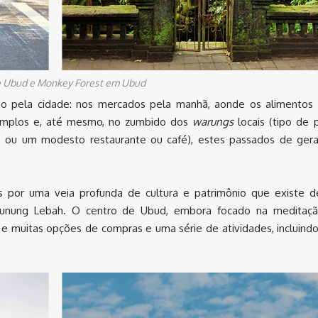
 Ubud e Monkey Forest em Ubud
do pela cidade: nos mercados pela manhã, aonde os alimentos
templos e, até mesmo, no zumbido dos
warungs
locais (tipo de
l, ou um modesto restaurante ou café), estes passados de ge
os por uma veia profunda de cultura e patrimônio que existe 
Gunung Lebah. O centro de Ubud, embora focado na meditação
 e muitas opções de compras e uma série de atividades, incluindo 