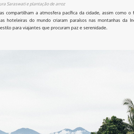
ra Saraswati e plantação de arroz
las compartilham a atmosfera pacífica da cidade, assim como o
ias hoteleiras do mundo criaram paraísos nas montanhas da In
stilo para viajantes que procuram paz e serenidade.