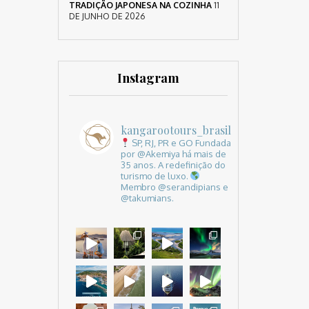
TRADIÇÃO JAPONESA NA COZINHA
11
DE JUNHO DE 2026
Instagram
kangarootours_brasil
SP, RJ, PR e GO
Fundada
por @Akemiya há mais de
35 anos.
A redefinição do
turismo de luxo.
Membro @serandipians e
@takumians.