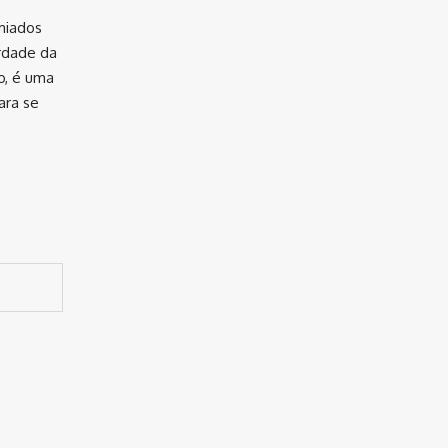
miados
rdade da
o, é uma
ara se