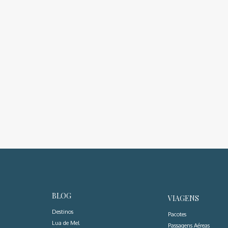
BLOG
VIAGENS
Destinos
Pacotes
Lua de Mel
Passagens Aéreas