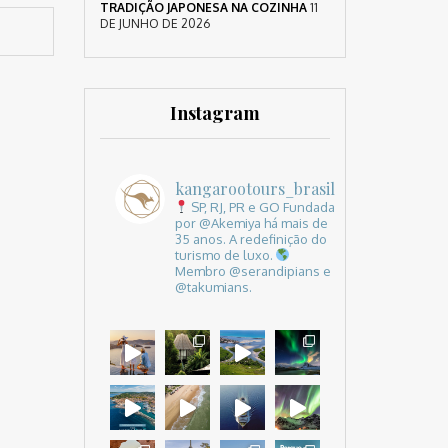
TRADIÇÃO JAPONESA NA COZINHA
11
DE JUNHO DE 2026
Instagram
kangarootours_brasil
SP, RJ, PR e GO
Fundada
por @Akemiya há mais de
35 anos.
A redefinição do
turismo de luxo.
Membro @serandipians e
@takumians.