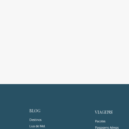
BLOG
VIAGENS
Destinos
Pacotes
Lua de Mel
Passagens Aéreas