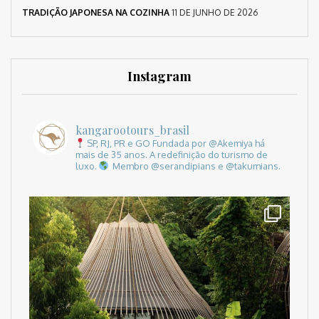
TRADIÇÃO JAPONESA NA COZINHA
11 DE JUNHO DE 2026
Instagram
kangarootours_brasil
SP, RJ, PR e GO
Fundada por @Akemiya há
mais de 35 anos.
A redefinição do turismo de
luxo.
Membro @serandipians e @takumians.