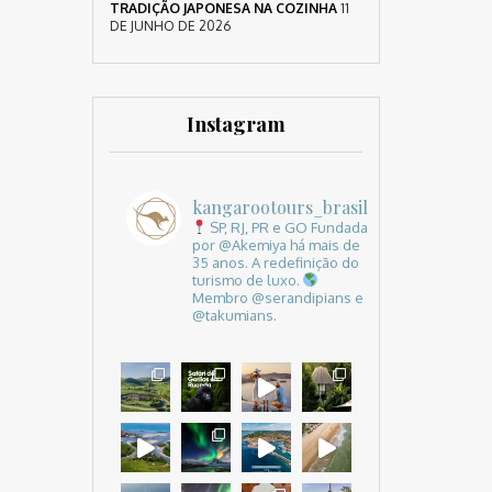
TRADIÇÃO JAPONESA NA COZINHA
11
DE JUNHO DE 2026
Instagram
kangarootours_brasil
SP, RJ, PR e GO
Fundada
por @Akemiya há mais de
35 anos.
A redefinição do
turismo de luxo.
Membro @serandipians e
@takumians.