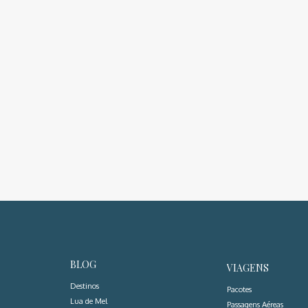
BLOG
VIAGENS
Destinos
Pacotes
Lua de Mel
Passagens Aéreas