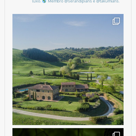
luxo.
Membro @serandipians e @takumians.