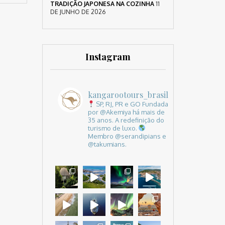
TRADIÇÃO JAPONESA NA COZINHA
11
DE JUNHO DE 2026
Instagram
kangarootours_brasil
SP, RJ, PR e GO
Fundada
por @Akemiya há mais de
35 anos.
A redefinição do
turismo de luxo.
Membro @serandipians e
@takumians.