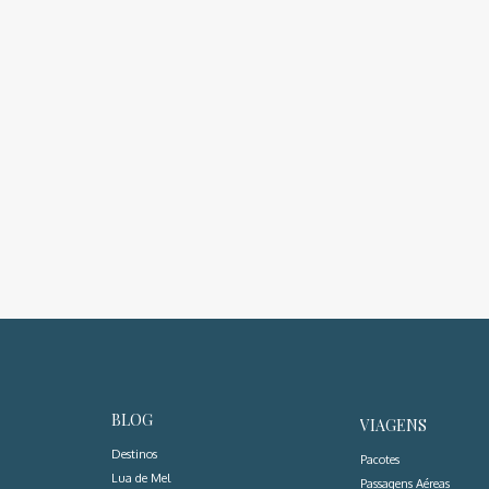
BLOG
VIAGENS
Destinos
Pacotes
Lua de Mel
Passagens Aéreas