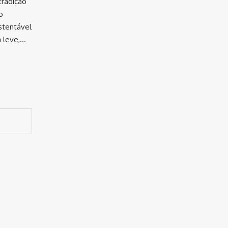
tradição
o
ustentável
a leve,…