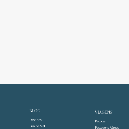
BLOG
VIAGENS
Destinos
Pacotes
Lua de Mel
Passagens Aéreas