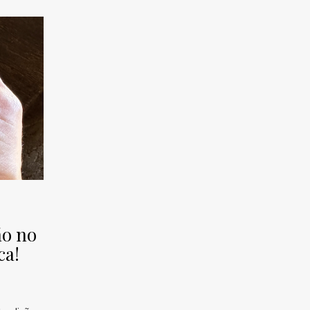
ão no
ca!