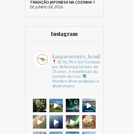
TRADIÇÃO JAPONESA NA COZINHA
11
DE JUNHO DE 2026
Instagram
kangarootours_brasil
SP, RJ, PR e GO
Fundada
por @Akemiya há mais de
35 anos.
A redefinição do
turismo de luxo.
Membro @serandipians e
@takumians.