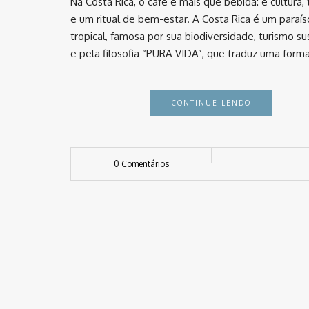
Na Costa Rica, o café é mais que bebida: é cultura, 
e um ritual de bem-estar. A Costa Rica é um paraís
tropical, famosa por sua biodiversidade, turismo s
e pela filosofia “PURA VIDA”, que traduz uma form
CONTINUE LENDO
0 Comentários